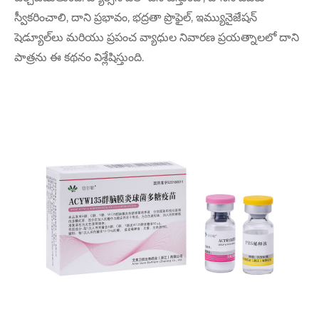
స్వీకరించాలి, దాని ప్రభావం, భద్రతా ప్రొఫైల్, ఇమ్యునైజేషన్
షెడ్యూల్‌లు మరియు ప్రపంచ వ్యాధుల నివారణ ప్రయత్నాలలో దాని
పాత్రను ఈ కథనం విశ్లేషిస్తుంది.