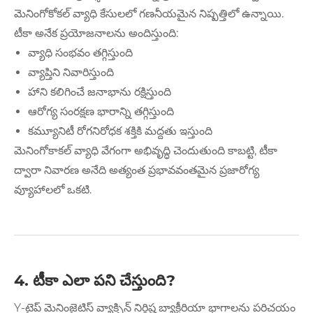
మెనింగోకోకల్ వ్యాధి కేసులలో గణనీయమైన నిష్పత్తిలో ఉన్నాయి.
టీకా అనేక ప్రయోజనాలను అందిస్తుంది:
వ్యాధి సంభవం తగ్గిస్తుంది
వ్యాప్తిని నివారిస్తుంది
హాని కలిగించే జనాభాను రక్షిస్తుంది
ఆరోగ్య సంరక్షణ భారాన్ని తగ్గిస్తుంది
కమ్యూనిటీ రోగనిరోధక శక్తికి మద్దతు ఇస్తుంది
మెనింగోకాకల్ వ్యాధి వేగంగా అభివృద్ధి చెందుతుంది కాబట్టి, టీకా
ద్వారా నివారణ అనేది అత్యంత ప్రభావవంతమైన ప్రజారోగ్య
వ్యూహాలలో ఒకటి.
4. టీకా ఎలా పని చేస్తుంది?
Y-టైప్ మెనింజైటిస్ వ్యాక్సిన్ నిర్దిష్ట బ్యాక్టీరియా భాగాలను పరిచయం