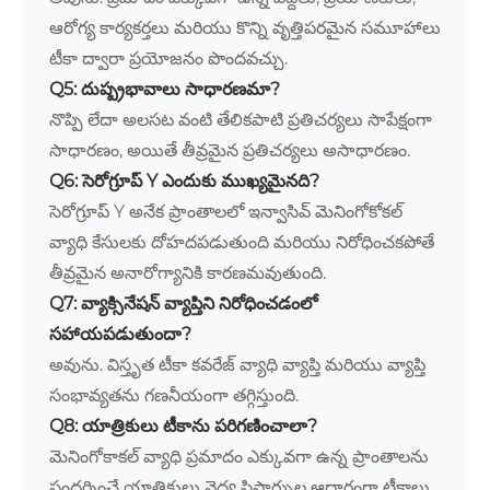
ఆరోగ్య కార్యకర్తలు మరియు కొన్ని వృత్తిపరమైన సమూహాలు
టీకా ద్వారా ప్రయోజనం పొందవచ్చు.
Q5: దుష్ప్రభావాలు సాధారణమా?
నొప్పి లేదా అలసట వంటి తేలికపాటి ప్రతిచర్యలు సాపేక్షంగా
సాధారణం, అయితే తీవ్రమైన ప్రతిచర్యలు అసాధారణం.
Q6: సెరోగ్రూప్ Y ఎందుకు ముఖ్యమైనది?
సెరోగ్రూప్ Y అనేక ప్రాంతాలలో ఇన్వాసివ్ మెనింగోకోకల్
వ్యాధి కేసులకు దోహదపడుతుంది మరియు నిరోధించకపోతే
తీవ్రమైన అనారోగ్యానికి కారణమవుతుంది.
Q7: వ్యాక్సినేషన్ వ్యాప్తిని నిరోధించడంలో
సహాయపడుతుందా?
అవును. విస్తృత టీకా కవరేజ్ వ్యాధి వ్యాప్తి మరియు వ్యాప్తి
సంభావ్యతను గణనీయంగా తగ్గిస్తుంది.
Q8: యాత్రికులు టీకాను పరిగణించాలా?
మెనింగోకాకల్ వ్యాధి ప్రమాదం ఎక్కువగా ఉన్న ప్రాంతాలను
సందర్శించే యాత్రికులు వైద్య సిఫార్సుల ఆధారంగా టీకాలు