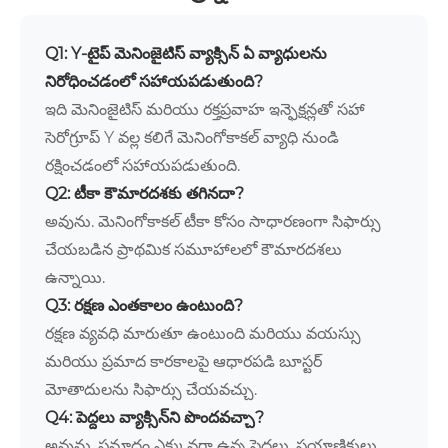
Q1: Y-టైప్ మెనింజైటిస్ వ్యాక్సిన్ ఏ వ్యాధులను
నిరోధించడంలో సహాయపడుతుంది?
ఇది మెనింజైటిస్ మరియు రక్తప్రవాహ ఇన్ఫెక్షన్లతో సహా
సెరోగ్రూప్ Y వల్ల కలిగే మెనింగోకాకల్ వ్యాధి నుండి
రక్షించడంలో సహాయపడుతుంది.
Q2: టీకా కౌమారదశకు తగినదా?
అవును. మెనింగోకాకల్ టీకా కోసం సాధారణంగా సిఫార్సు
చేయబడిన ప్రాథమిక సమూహాలలో కౌమారదశలు
ఉన్నాయి.
Q3: రక్షణ ఎంతకాలం ఉంటుంది?
రక్షణ వ్యవధి మారుతూ ఉంటుంది మరియు వయస్సు
మరియు ప్రమాద కారకాలపై ఆధారపడి బూస్టర్
మోతాదులను సిఫార్సు చేయవచ్చు.
Q4: పెద్దలు వ్యాక్సిన్‌ని పొందవచ్చా?
అవును. ప్రమాదం ఎక్కువగా ఉన్న పెద్దలు, ప్రయాణికులు,