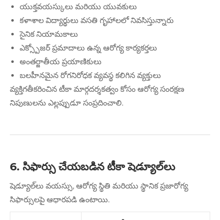
యుక్తవయస్కులు మరియు యువకులు
కళాశాల విద్యార్థులు వసతి గృహాలలో నివసిస్తున్నారు
సైనిక నియామకాలు
ఎక్స్పోజర్ ప్రమాదాలు ఉన్న ఆరోగ్య కార్యకర్తలు
అంతర్జాతీయ ప్రయాణికులు
బలహీనమైన రోగనిరోధక వ్యవస్థ కలిగిన వ్యక్తులు
వ్యక్తిగతీకరించిన టీకా మార్గదర్శకత్వం కోసం ఆరోగ్య సంరక్షణ
నిపుణులను ఎల్లప్పుడూ సంప్రదించాలి.
6. సిఫార్సు చేయబడిన టీకా షెడ్యూల్‌లు
షెడ్యూల్‌లు వయస్సు, ఆరోగ్య స్థితి మరియు స్థానిక ప్రజారోగ్య
సిఫార్సులపై ఆధారపడి ఉంటాయి.