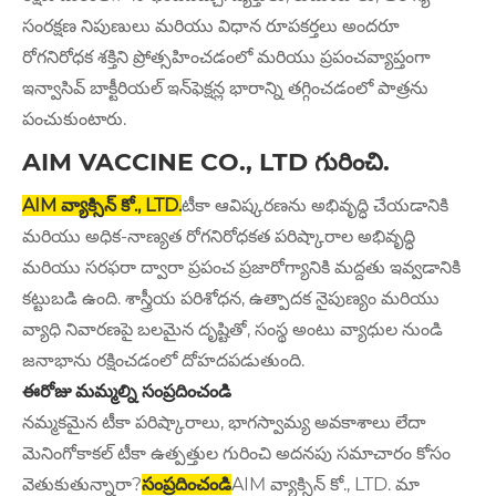
సంరక్షణ నిపుణులు మరియు విధాన రూపకర్తలు అందరూ
రోగనిరోధక శక్తిని ప్రోత్సహించడంలో మరియు ప్రపంచవ్యాప్తంగా
ఇన్వాసివ్ బాక్టీరియల్ ఇన్‌ఫెక్షన్ల భారాన్ని తగ్గించడంలో పాత్రను
పంచుకుంటారు.
AIM VACCINE CO., LTD గురించి.
AIM వ్యాక్సిన్ కో., LTD.
టీకా ఆవిష్కరణను అభివృద్ధి చేయడానికి
మరియు అధిక-నాణ్యత రోగనిరోధకత పరిష్కారాల అభివృద్ధి
మరియు సరఫరా ద్వారా ప్రపంచ ప్రజారోగ్యానికి మద్దతు ఇవ్వడానికి
కట్టుబడి ఉంది. శాస్త్రీయ పరిశోధన, ఉత్పాదక నైపుణ్యం మరియు
వ్యాధి నివారణపై బలమైన దృష్టితో, సంస్థ అంటు వ్యాధుల నుండి
జనాభాను రక్షించడంలో దోహదపడుతుంది.
ఈరోజు మమ్మల్ని సంప్రదించండి
నమ్మకమైన టీకా పరిష్కారాలు, భాగస్వామ్య అవకాశాలు లేదా
మెనింగోకాకల్ టీకా ఉత్పత్తుల గురించి అదనపు సమాచారం కోసం
వెతుకుతున్నారా?
సంప్రదించండి
AIM వ్యాక్సిన్ కో., LTD. మా