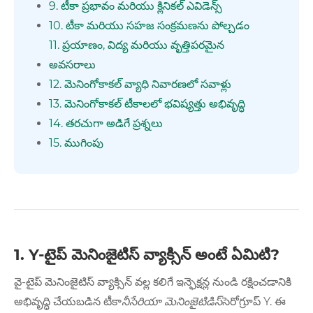
9. టీకా ప్రభావం మరియు క్లినికల్ ఎవిడెన్స్
10. టీకా మరియు సహజ సంక్రమణను పోల్చడం
11. ప్రయాణం, విద్య మరియు వృత్తిపరమైన
అవసరాలు
12. మెనింగోకాకల్ వ్యాధి నివారణలో సవాళ్లు
13. మెనింగోకాకల్ టీకాలలో భవిష్యత్తు అభివృద్ధి
14. తరచుగా అడిగే ప్రశ్నలు
15. ముగింపు
1. Y-టైప్ మెనింజైటిస్ వ్యాక్సిన్ అంటే ఏమిటి?
వై-టైప్ మెనింజైటిస్ వ్యాక్సిన్ వల్ల కలిగే ఇన్ఫెక్షన్ల నుండి రక్షించడానికి
అభివృద్ధి చేయబడిన టీకా
నీసేరియా మెనింజైటిడిస్
సెరోగ్రూప్ Y. ఈ