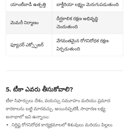
బాక్టీరియా లక్ష్యం మెరుగుపడుతుంది
యాంటీబాడీ ఉత్పత్తి
దీర్ఘకాలిక రక్షణ అభివృద్ధి
మెమరీ నిర్మాణం
చెందుతుంది
వేగవంతమైన రోగనిరోధక రక్షణ
ఫ్యూచర్ ఎక్స్పోజర్
ఏర్పడుతుంది
5. టీకా ఎవరు తీసుకోవాలి?
టీకా సిఫార్సులు దేశం, వయస్సు సమూహం మరియు ప్రమాద
కారకాలను బట్టి మారవచ్చు. అయినప్పటికీ, సాధారణ లక్ష్య
జనాభాలో ఇవి ఉన్నాయి:
నిర్దిష్ట రోగనిరోధక కార్యక్రమాలలో శిశువులు మరియు పిల్లలు