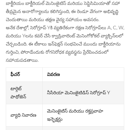
బాక్టీరియం బాక్టీరియల్ మెనింజైటిస్ మరియు సెప్టిసిమియాతో సహా
తీవ్రమైన అనారోగ్యాలను కలిగిస్తుంది, ఈ రెండూ వేగంగా అభివృద్ధి
చెందుతాయి మరియు తక్షణ వైద్య సహాయం అవసరం.
అనేక దేశాల్లో, సెరోగ్రూప్ Yకి వ్యతిరేకంగా రక్షణ సెరోగ్రూప్‌లు A, C, W,
మరియు Yలను కవర్ చేసే క్వాడ్రివాలెంట్ మెనింగోకోకల్ వ్యాక్సిన్‌లలో
చేర్చబడింది. ఈ టీకాలు ఇన్‌ఫెక్షన్ సంభవించే ముందు బాక్టీరియాను
గుర్తించి, పోరాడేందుకు రోగనిరోధక వ్యవస్థను ప్రేరేపించడంలో
సహాయపడతాయి.
ఫీచర్
వివరణ
టార్గెట్
నీసేరియా మెనింజైటిడిస్ సెరోగ్రూప్ Y
పాథోజెన్
మెనింజైటిస్ మరియు రక్తప్రవాహ
వ్యాధి నివారణ
ఇన్ఫెక్షన్లు