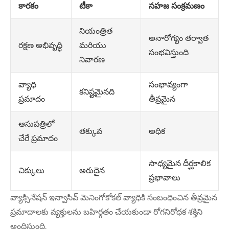
కారకం
టీకా
సహజ సంక్రమణం
నియంత్రిత
అనారోగ్యం తర్వాత
మరియు
రక్షణ అభివృద్ధి
సంభవిస్తుంది
నివారణ
సంభావ్యంగా
వ్యాధి
కనిష్టమైనది
తీవ్రమైన
ప్రమాదం
ఆసుపత్రిలో
తక్కువ
అధిక
చేరే ప్రమాదం
సాధ్యమైన దీర్ఘకాలిక
అరుదైన
చిక్కులు
ప్రభావాలు
వ్యాక్సినేషన్ ఇన్వాసివ్ మెనింగోకోకల్ వ్యాధికి సంబంధించిన తీవ్రమైన
ప్రమాదాలకు వ్యక్తులను బహిర్గతం చేయకుండా రోగనిరోధక శక్తిని
అందిస్తుంది.