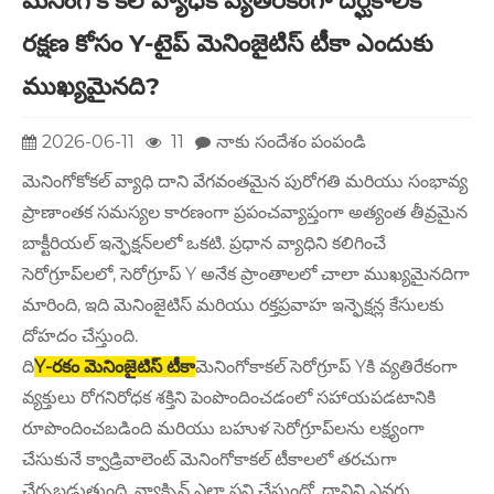
మెనింగోకోకల్ వ్యాధికి వ్యతిరేకంగా దీర్ఘకాలిక
రక్షణ కోసం Y-టైప్ మెనింజైటిస్ టీకా ఎందుకు
ముఖ్యమైనది?
2026-06-11
11
నాకు సందేశం పంపండి
మెనింగోకోకల్ వ్యాధి దాని వేగవంతమైన పురోగతి మరియు సంభావ్య
ప్రాణాంతక సమస్యల కారణంగా ప్రపంచవ్యాప్తంగా అత్యంత తీవ్రమైన
బాక్టీరియల్ ఇన్ఫెక్షన్‌లలో ఒకటి. ప్రధాన వ్యాధిని కలిగించే
సెరోగ్రూప్‌లలో, సెరోగ్రూప్ Y అనేక ప్రాంతాలలో చాలా ముఖ్యమైనదిగా
మారింది, ఇది మెనింజైటిస్ మరియు రక్తప్రవాహ ఇన్ఫెక్షన్ల కేసులకు
దోహదం చేస్తుంది.
ది
Y-రకం మెనింజైటిస్ టీకా
మెనింగోకాకల్ సెరోగ్రూప్ Yకి వ్యతిరేకంగా
వ్యక్తులు రోగనిరోధక శక్తిని పెంపొందించడంలో సహాయపడటానికి
రూపొందించబడింది మరియు బహుళ సెరోగ్రూప్‌లను లక్ష్యంగా
చేసుకునే క్వాడ్రివాలెంట్ మెనింగోకాకల్ టీకాలలో తరచుగా
చేర్చబడుతుంది. వ్యాక్సిన్ ఎలా పని చేస్తుందో, దానిని ఎవరు