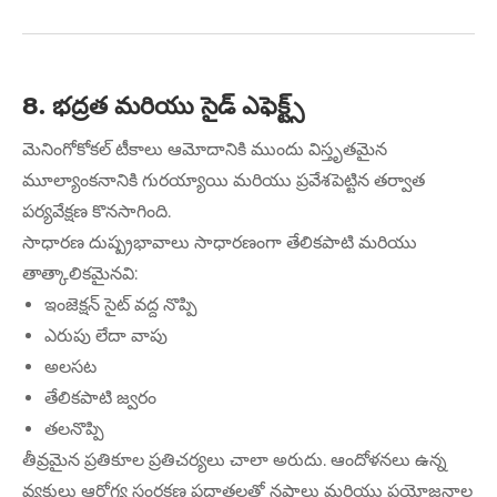
8. భద్రత మరియు సైడ్ ఎఫెక్ట్స్
మెనింగోకోకల్ టీకాలు ఆమోదానికి ముందు విస్తృతమైన
మూల్యాంకనానికి గురయ్యాయి మరియు ప్రవేశపెట్టిన తర్వాత
పర్యవేక్షణ కొనసాగింది.
సాధారణ దుష్ప్రభావాలు సాధారణంగా తేలికపాటి మరియు
తాత్కాలికమైనవి:
ఇంజెక్షన్ సైట్ వద్ద నొప్పి
ఎరుపు లేదా వాపు
అలసట
తేలికపాటి జ్వరం
తలనొప్పి
తీవ్రమైన ప్రతికూల ప్రతిచర్యలు చాలా అరుదు. ఆందోళనలు ఉన్న
వ్యక్తులు ఆరోగ్య సంరక్షణ ప్రదాతలతో నష్టాలు మరియు ప్రయోజనాల