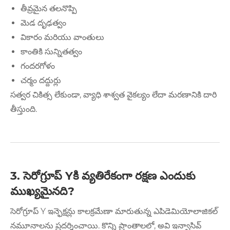
తీవ్రమైన తలనొప్పి
మెడ దృఢత్వం
వికారం మరియు వాంతులు
కాంతికి సున్నితత్వం
గందరగోళం
చర్మం దద్దుర్లు
సత్వర చికిత్స లేకుండా, వ్యాధి శాశ్వత వైకల్యం లేదా మరణానికి దారి
తీస్తుంది.
3. సెరోగ్రూప్ Yకి వ్యతిరేకంగా రక్షణ ఎందుకు
ముఖ్యమైనది?
సెరోగ్రూప్ Y ఇన్ఫెక్షన్లు కాలక్రమేణా మారుతున్న ఎపిడెమియోలాజికల్
నమూనాలను ప్రదర్శించాయి. కొన్ని ప్రాంతాలలో, అవి ఇన్వాసివ్