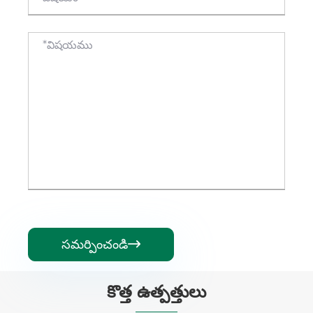
సమర్పించండి

కొత్త ఉత్పత్తులు