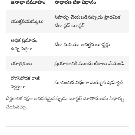
జనాభా సమూహం
సాధారణ టీకా విధానం
సిఫార్సు చేయబడినప్పుడు ప్రాథమిక
యుక్తవయస్కులు
టీకా ప్లస్ బూస్టర్
అధిక ప్రమాదం
టీకా మరియు ఆవర్తన బూస్టర్లు
ఉన్న పెద్దలు
ప్రయాణానికి ముందు టీకాలు వేయండి
యాత్రికులు
రోగనిరోధక-రాజీ
సూచించిన విధంగా మెరుగైన షెడ్యూల్
వ్యక్తులు
దీర్ఘకాలిక రక్షణ అవసరమైనప్పుడు బూస్టర్ మోతాదులను సిఫార్సు
చేయవచ్చు.