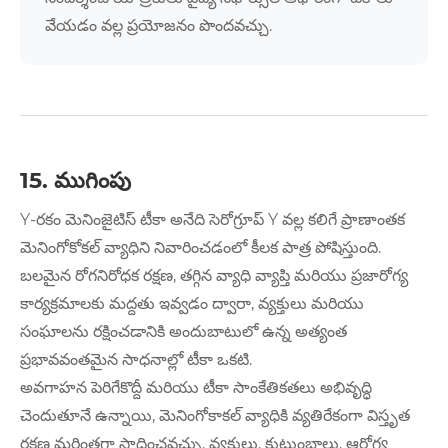
వేయడం వల్ల ప్రయోజనం పొందవచ్చు.
15. ముగింపు
Y-రకం మెనింజైటిస్ టీకా అనేది సెరోగ్రూప్ Y వల్ల కలిగే ప్రాణాంతక
మెనింగోకోకల్ వ్యాధిని నివారించడంలో కీలక పాత్ర పోషిస్తుంది.
బలమైన రోగనిరోధక రక్షణ, తగ్గిన వ్యాధి వ్యాప్తి మరియు ప్రజారోగ్య
కార్యక్రమాలకు మద్దతు ఇవ్వడం ద్వారా, వ్యక్తులు మరియు
సంఘాలను రక్షించడానికి అందుబాటులో ఉన్న అత్యంత
ప్రభావవంతమైన సాధనాల్లో టీకా ఒకటి.
అవగాహన పెరిగేకొద్దీ మరియు టీకా సాంకేతికతలు అభివృద్ధి
చెందుతూనే ఉన్నాయి, మెనింగోకాకల్ వ్యాధికి వ్యతిరేకంగా విస్తృత
రక్షణ మరింతగా సాధించవచ్చు. వ్యక్తులు, కుటుంబాలు, ఆరోగ్య