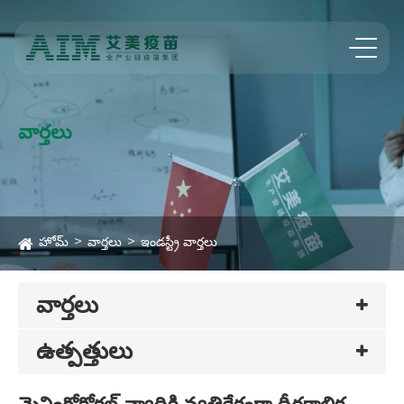
వార్తలు
హోమ్
వార్తలు
ఇండస్ట్రీ వార్తలు
వార్తలు
ఉత్పత్తులు