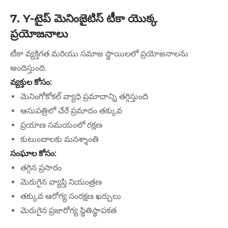
7. Y-టైప్ మెనింజైటిస్ టీకా యొక్క
ప్రయోజనాలు
టీకా వ్యక్తిగత మరియు సమాజ స్థాయిలలో ప్రయోజనాలను
అందిస్తుంది.
వ్యక్తుల కోసం:
మెనింగోకోకల్ వ్యాధి ప్రమాదాన్ని తగ్గిస్తుంది
ఆసుపత్రిలో చేరే ప్రమాదం తక్కువ
ప్రయాణ సమయంలో రక్షణ
కుటుంబాలకు మనశ్శాంతి
సంఘాల కోసం:
తగ్గిన ప్రసారం
మెరుగైన వ్యాప్తి నియంత్రణ
తక్కువ ఆరోగ్య సంరక్షణ ఖర్చులు
మెరుగైన ప్రజారోగ్య స్థితిస్థాపకత