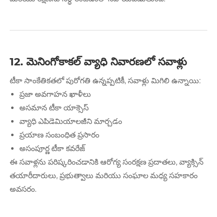
12. మెనింగోకాకల్ వ్యాధి నివారణలో సవాళ్లు
టీకా సాంకేతికతలో పురోగతి ఉన్నప్పటికీ, సవాళ్లు మిగిలి ఉన్నాయి:
ప్రజా అవగాహన ఖాళీలు
అసమాన టీకా యాక్సెస్
వ్యాధి ఎపిడెమియాలజీని మార్చడం
ప్రయాణ సంబంధిత ప్రసారం
అసంపూర్ణ టీకా కవరేజ్
ఈ సవాళ్లను పరిష్కరించడానికి ఆరోగ్య సంరక్షణ ప్రదాతలు, వ్యాక్సిన్
తయారీదారులు, ప్రభుత్వాలు మరియు సంఘాల మధ్య సహకారం
అవసరం.