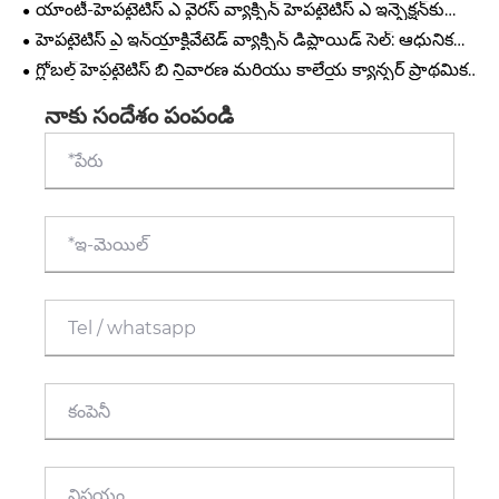
యాంటీ-హెపటైటిస్ ఎ వైరస్ వ్యాక్సిన్ హెపటైటిస్ ఎ ఇన్ఫెక్షన్‌కు
వ్యతిరేకంగా ప్రభావవంతమైన రక్షణకు ఎలా మద్దతు ఇస్తుంది?
హెపటైటిస్ ఎ ఇన్‌యాక్టివేటెడ్ వ్యాక్సిన్ డిప్లాయిడ్ సెల్: ఆధునిక
ఇమ్యునైజేషన్ ప్రోగ్రామ్‌లకు ఇది నమ్మదగిన ఎంపిక?
గ్లోబల్ హెపటైటిస్ బి నివారణ మరియు కాలేయ క్యాన్సర్ ప్రాథమిక
రక్షణ కోసం రీకాంబినెంట్ హెపటైటిస్ బి వ్యాక్సిన్ హన్సెనులా
పాలీమార్ఫా ఎందుకు బంగారు ప్రమాణం?
నాకు సందేశం పంపండి