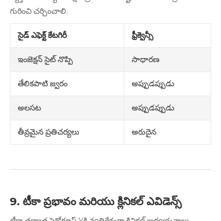
గురించి చర్చించాలి.
సైడ్ ఎఫెక్ట్ కేటగిరీ
ఫ్రీక్వెన్సీ
సాధారణ
ఇంజెక్షన్ సైట్ నొప్పి
అప్పుడప్పుడు
తేలికపాటి జ్వరం
అప్పుడప్పుడు
అలసట
అరుదైన
తీవ్రమైన ప్రతిచర్యలు
9. టీకా ప్రభావం మరియు క్లినికల్ ఎవిడెన్స్
టీకా తర్వాత సెరోగ్రూప్ Yకి వ్యతిరేకంగా క్లినికల్ అధ్యయనాలు