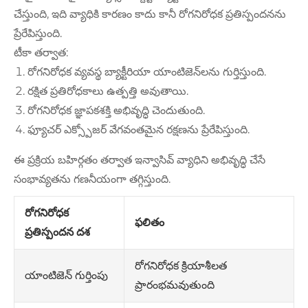
చేస్తుంది, ఇది వ్యాధికి కారణం కాదు కానీ రోగనిరోధక ప్రతిస్పందనను
ప్రేరేపిస్తుంది.
టీకా తర్వాత:
రోగనిరోధక వ్యవస్థ బ్యాక్టీరియా యాంటిజెన్‌లను గుర్తిస్తుంది.
రక్షిత ప్రతిరోధకాలు ఉత్పత్తి అవుతాయి.
రోగనిరోధక జ్ఞాపకశక్తి అభివృద్ధి చెందుతుంది.
ఫ్యూచర్ ఎక్స్పోజర్ వేగవంతమైన రక్షణను ప్రేరేపిస్తుంది.
ఈ ప్రక్రియ బహిర్గతం తర్వాత ఇన్వాసివ్ వ్యాధిని అభివృద్ధి చేసే
సంభావ్యతను గణనీయంగా తగ్గిస్తుంది.
రోగనిరోధక
ఫలితం
ప్రతిస్పందన దశ
రోగనిరోధక క్రియాశీలత
యాంటిజెన్ గుర్తింపు
ప్రారంభమవుతుంది