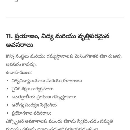
11. ప్రయాణం, విద్య మరియు వృత్తిపరమైన
అవసరాలు
కొన్ని సంస్థలు మరియు గమ్యస్థానాలకు మెనింగోకాకల్ టీకా రుజువు
అవసరం కావచ్చు.
ఉదాహరణలు:
విశ్వవిద్యాలయాలు మరియు కళాశాలలు
సైనిక శిక్షణ కార్యక్రమాలు
అంతర్జాతీయ ప్రయాణ గమ్యస్థానాలు
ఆరోగ్య సంరక్షణ సెట్టింగ్‌లు
ప్రయోగశాల పరిసరాలు
ఎక్స్పోజర్ అవకాశాలకు ముందు టీకాను స్వీకరించడం సమ్మతి
మరియు రక్షణను నిర్ధారించడంలో సహాయపడుతుంది.