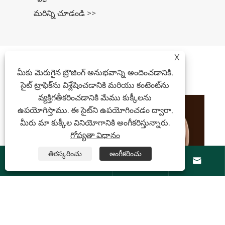
X
వార్తల సిఫార్సులు
మీకు మెరుగైన బ్రౌజింగ్ అనుభవాన్ని అందించడానికి,
సైట్ ట్రాఫిక్‌ను విశ్లేషించడానికి మరియు కంటెంట్‌ను
వ్యక్తిగతీకరించడానికి మేము కుక్కీలను
ఉపయోగిస్తాము. ఈ సైట్‌ని ఉపయోగించడం ద్వారా,
జీవితకాల రక్షణ కోసం హెపటైటిస్ A మరియు B
మీరు మా కుక్కీల వినియోగానికి అంగీకరిస్తున్నారు.
వ్యాక్సిన్‌లు అవసరం ఏమిటి?
గోప్యతా విధానం
మరిన్ని చూడండి >>
తిరస్కరించు
అంగీకరించు





