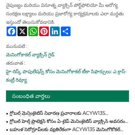
నైపుణ్యం మరియు వినూత్న వ్యాక్సిన్ పోర్ట్‌ఫోలియో మీ ఆరోగ్య
సంరక్షణ లక్ష్యాలు మరియు ప్రజారోగ్య కార్యక్రమాలకు ఎలా మద్దతు
ఇస్తుందో తెలుసుకోవడానికి.
Facebook
X
WhatsApp
Pinterest
LinkedIn
Share
మునుపటి :
మెనింగోకాకల్ వ్యాక్సిన్ గైడ్
తరువాత :
హై-రిస్క్ పాపులేషన్స్ కోసం మెనింగోకాకల్ టీకా సిఫార్సులు: ఎ క్రాస్-
కంట్రీ రివ్యూ
సంబంధిత వార్తలు
గ్లోబల్ మెనింజైటిస్ నివారణ ప్రచారాలకు ACYW135
మెనింగోకోకల్ పాలిసాకరైడ్ టీకా ఎందుకు అవసరం?
గ్లోబల్ హెల్త్ ప్రొటెక్షన్ కోసం ఏ-టైప్ మెనింజైటిస్ వ్యాక్సిన్ అవసరం
ఏమిటి?
బహుళ సెరోగ్రూప్‌లకు వ్యతిరేకంగా ACYW135 మెనింగోకోకల్
పాలిసాకరైడ్ టీకా ప్రభావవంతంగా చేస్తుంది?