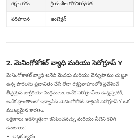
క్రియాశీల రోగనిరోధకత
రక్షణ రకం
ఇంజెక్షన్
పరిపాలన
2. మెనింగోకోకల్ వ్యాధి మరియు సెరోగ్రూప్ Y
మెనింగోకాకల్ వ్యాధి అనేది మెదడు మరియు వెన్నుపాము చుట్టూ
ఉన్న పొరలను ప్రభావితం చేసే లేదా రక్తప్రవాహంలోకి ప్రవేశించే
తీవ్రమైన బాక్టీరియా సంక్రమణం. అనేక సెరోగ్రూప్‌లు ఉన్నప్పటికీ,
అనేక ప్రాంతాలలో ఇన్వాసివ్ మెనింగోకోకల్ వ్యాధికి సెరోగ్రూప్ Y ఒక
ముఖ్యమైన కారణం.
లక్షణాలు అకస్మాత్తుగా కనిపించవచ్చు మరియు వీటిని కలిగి
ఉంటాయి:
అధిక జ్వరం