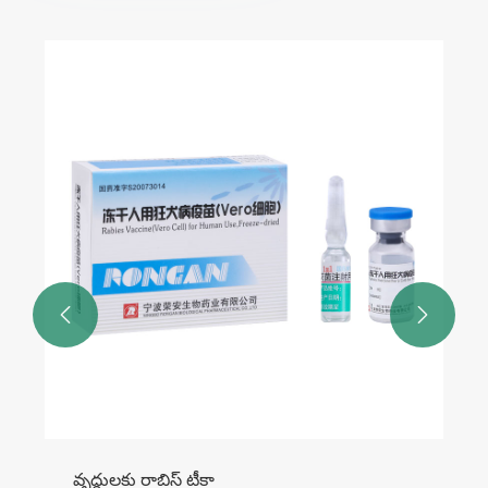
హజ్ కోసం టీకాలు
మరిన్ని చూడండి >>

