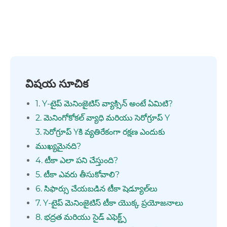
విషయ సూచిక
1. Y-టైప్ మెనింజైటిస్ వ్యాక్సిన్ అంటే ఏమిటి?
2. మెనింగోకోకల్ వ్యాధి మరియు సెరోగ్రూప్ Y
3. సెరోగ్రూప్ Yకి వ్యతిరేకంగా రక్షణ ఎందుకు
ముఖ్యమైనది?
4. టీకా ఎలా పని చేస్తుంది?
5. టీకా ఎవరు తీసుకోవాలి?
6. సిఫార్సు చేయబడిన టీకా షెడ్యూల్‌లు
7. Y-టైప్ మెనింజైటిస్ టీకా యొక్క ప్రయోజనాలు
8. భద్రత మరియు సైడ్ ఎఫెక్ట్స్