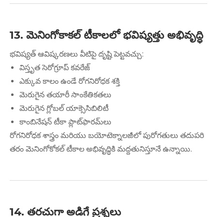
13. మెనింగోకాకల్ టీకాలలో భవిష్యత్తు అభివృద్ధి
భవిష్యత్ ఆవిష్కరణలు వీటిపై దృష్టి పెట్టవచ్చు:
విస్తృత సెరోగ్రూప్ కవరేజ్
ఎక్కువ కాలం ఉండే రోగనిరోధక శక్తి
మెరుగైన తయారీ సాంకేతికతలు
మెరుగైన గ్లోబల్ యాక్సెసిబిలిటీ
కాంబినేషన్ టీకా ప్లాట్‌ఫారమ్‌లు
రోగనిరోధక శాస్త్రం మరియు బయోటెక్నాలజీలో పురోగతులు తదుపరి
తరం మెనింగోకోకల్ టీకాల అభివృద్ధికి మద్దతునిస్తూనే ఉన్నాయి.
14. తరచుగా అడిగే ప్రశ్నలు