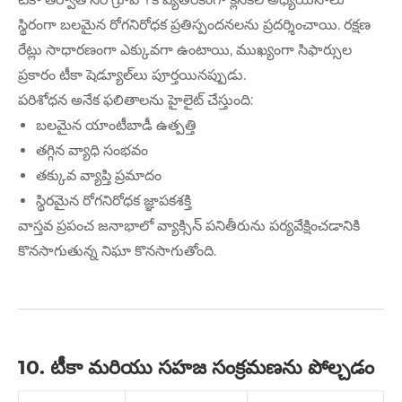
స్థిరంగా బలమైన రోగనిరోధక ప్రతిస్పందనలను ప్రదర్శించాయి. రక్షణ
రేట్లు సాధారణంగా ఎక్కువగా ఉంటాయి, ముఖ్యంగా సిఫార్సుల
ప్రకారం టీకా షెడ్యూల్‌లు పూర్తయినప్పుడు.
పరిశోధన అనేక ఫలితాలను హైలైట్ చేస్తుంది:
బలమైన యాంటీబాడీ ఉత్పత్తి
తగ్గిన వ్యాధి సంభవం
తక్కువ వ్యాప్తి ప్రమాదం
స్థిరమైన రోగనిరోధక జ్ఞాపకశక్తి
వాస్తవ ప్రపంచ జనాభాలో వ్యాక్సిన్ పనితీరును పర్యవేక్షించడానికి
కొనసాగుతున్న నిఘా కొనసాగుతోంది.
10. టీకా మరియు సహజ సంక్రమణను పోల్చడం