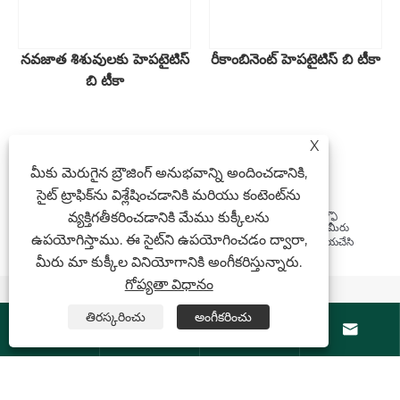
నవజాత శిశువులకు హెపటైటిస్
రీకాంబినెంట్ హెపటైటిస్ బి టీకా
బి టీకా
X
మీకు మెరుగైన బ్రౌజింగ్ అనుభవాన్ని అందించడానికి,
«
1
2
»
సైట్ ట్రాఫిక్‌ను విశ్లేషించడానికి మరియు కంటెంట్‌ను
చైనాలో నమ్మకమైన రీకాంబినెంట్ హెపటైటిస్ బి వ్యాక్సిన్ హన్సెనులా పాలిమార్ఫా
వ్యక్తిగతీకరించడానికి మేము కుక్కీలను
తయారీదారు మరియు సరఫరాదారుగా, మేము మా ఫ్యాక్టరీని కలిగి ఉన్నాము. మీరు
ఉపయోగిస్తాము. ఈ సైట్‌ని ఉపయోగించడం ద్వారా,
నాణ్యమైన మరియు అధునాతన ఉత్పత్తులను కొనుగోలు చేయాలనుకుంటే, దయచేసి
మమ్మల్ని సంప్రదించండి.
మీరు మా కుక్కీల వినియోగానికి అంగీకరిస్తున్నారు.
గోప్యతా విధానం
వార్తల సిఫార్సులు
తిరస్కరించు
అంగీకరించు



