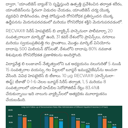
ద్వారా, "యాంటిజెన్ బ్యాంక్"ని సృష్టిస్తుంది ఉత్పత్తి ప్రవేశించిన తర్వాత శరీరం,
యాంటిజెన్‌లను స్థిరంగా విడుదల చేయడం, యాంటిజెన్ చర్య యొక్క
వ్యవధిని పొడిగించడం, పాత్ర పోషిస్తుంది రోగనిరోధక ప్రతిస్పందన యొక్క
ఉద్దీపనను మెరుగుపరచడంలో మరియు రోగనిరోధక శక్తిని మెరుగుపరచడంలో.
RECVAX® సిరీస్ హెపటైటిస్ బి వ్యాక్సిన్ హన్సెనులా పాలీమార్ఫా 20
సంవత్సరాలుగా మార్కెట్లో ఉంది, 31 కవర్ దేశంలోని ప్రావిన్స్‌లు, నగరాలు
మరియు స్వయంప్రతిపత్తి గల ప్రాంతాలు, మొత్తం మార్కెట్ వినియోగం
దాదాపు 500 మిలియన్ డోస్‌లతో, దేశంలోని దాదాపు 80% నవజాత
శిశువులకు రోగనిరోధకత ప్రణాళికలను అందిస్తోంది.
విద్యావేత్త లి లంజువాన్ నేతృత్వంలోని ఒక అధ్యయనం నలుగురితో 5 నుండి
15 సంవత్సరాల వయస్సు గల పిల్లలలో బూస్టర్ ఇమ్యునైజేషన్‌ను అంచనా
వేసింది. వివిధ హెపటైటిస్ బి టీకాలు. 10 μg RECVAX® (హన్సేనులా-
ఈస్ట్) టీకాతో 0-1-6-నెలల బూస్టర్ సిరీస్ తర్వాత, 1, 5 మరియు 8
సంవత్సరాలలో యాంటీ-హెచ్‌బిల సెరోపోజిటివ్ రేట్లు 83.4%కి
చేరుకున్నాయి-ఇది నాలుగు వ్యాక్సిన్‌లలో అత్యధికం మూల్యాంకనం
చేయబడింది.