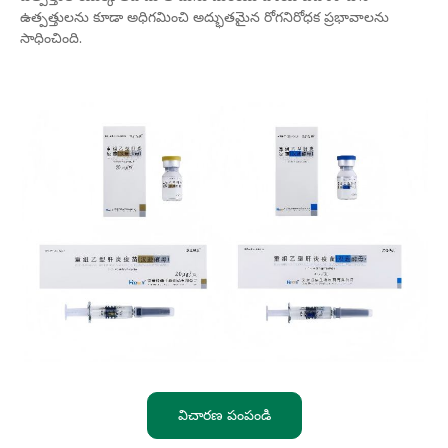
ఉత్పత్తులను కూడా అధిగమించి అద్భుతమైన రోగనిరోధక ప్రభావాలను
సాధించింది.
విచారణ పంపండి