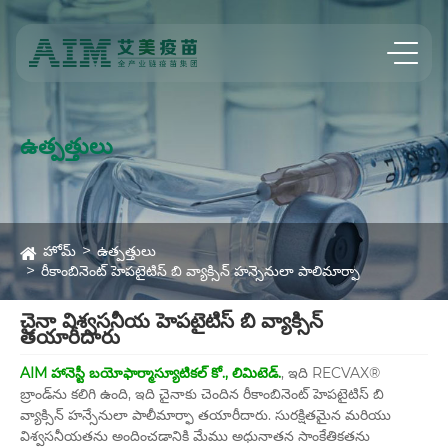
ఉత్పత్తులు
హోమ్
ఉత్పత్తులు
రీకాంబినెంట్ హెపటైటిస్ బి వ్యాక్సిన్ హన్సెనులా పాలిమార్ఫా
చైనా విశ్వసనీయ హెపటైటిస్ బి వ్యాక్సిన్
తయారీదారు
AIM హానెస్టీ బయోఫార్మాస్యూటికల్ కో., లిమిటెడ్.
, ఇది RECVAX®
బ్రాండ్‌ను కలిగి ఉంది, ఇది చైనాకు చెందిన రీకాంబినెంట్ హెపటైటిస్ బి
వ్యాక్సిన్ హన్సేనులా పాలీమార్ఫా తయారీదారు. సురక్షితమైన మరియు
విశ్వసనీయతను అందించడానికి మేము అధునాతన సాంకేతికతను