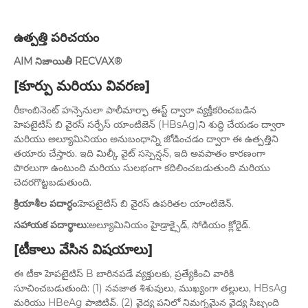
ఉత్పత్తి పరిచయం
AIM నిజాయితీ RECVAX®
[కూర్పు మరియు వివరణ]
రీకాంబినెంట్ హన్సెనులా పాలీమార్ఫా ఈస్ట్ ద్వారా వ్యక్తీకరించబడిన
హెపటైటిస్ బి వైరస్ సర్ఫేస్ యాంటిజెన్ (HBsAg)ని శుద్ధి చేయడం ద్వారా
మరియు అల్యూమినియం అనుబంధాన్ని జోడించడం ద్వారా ఈ ఉత్పత్తిని
తయారు చేస్తారు. ఇది మిల్కీ వైట్ సస్పెన్షన్, ఇది అవపాతం కారణంగా
పొరలుగా ఉంటుంది మరియు సులభంగా కదిలించబడుతుంది మరియు
చెదరగొట్టబడుతుంది.
క్రియాశీల పదార్ధం:
హెపటైటిస్ బి వైరస్ ఉపరితల యాంటిజెన్.
సహాయక పదార్థాలు:
అల్యూమినియం హైడ్రాక్సైడ్, సోడియం క్లోరైడ్.
[టీకాలు వేసిన విషయాలు]
ఈ టీకా హెపటైటిస్ B బారినపడే వ్యక్తులకు, ప్రత్యేకించి వారికి
సూచించబడుతుంది: (1) నవజాత శిశువులు, ముఖ్యంగా తల్లులు, HBsAg
మరియు HBeAg పాజిటివ్. (2) వైద్య పనిలో నిమగ్నమైన వైద్య సిబ్బంది