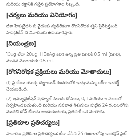
మరియు రక్తానికి గురైన ప్రయోగశాల సిబ్బంది.
[చర్యలు మరియు వినియోగం]
టీకా హెపటైటిస్ బి వైరస్‌కు వ్యతిరేకంగా రోగనిరోధక శక్తిని ప్రేరేపిస్తుంది.
హెపటైటిస్ బి నివారణకు ఉపయోగిస్తారు.
[నియంత్రణ]
10μg లేదా 20ug HBsAg కలిగి ఉన్న ప్రతి పగిలికి 0.5 ml (పగిలి),
మానవ మోతాదుకు 0.5 ml.
[రోగనిరోధక ప్రక్రియలు మరియు మోతాదులు]
(1) పై చేయి యొక్క డెల్టాయిడ్ కండరంలోకి ఇంట్రామస్కులర్‌గా ఇంజెక్ట్
చేయబడింది.
(2) ఇమ్యునైజేషన్ షెడ్యూల్ మూడు డోసులు, 0, 1 మరియు 6 నెలలలో
నిర్వహించబడుతుంది మరియు నవజాత శిశువులు పుట్టిన 24 గంటలలోపు
మొదటి డోస్ టీకాను అందుకుంటారు, ప్రతిసారీ ఒక మోతాదు.
[ప్రతికూల ప్రతిచర్యలు]
సాధారణ ప్రతికూల ప్రతిచర్యలు: టీకా వేసిన 24 గంటలలోపు ఇంజెక్షన్ సైట్