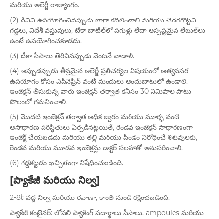
మరియు అలెర్జీ రాజ్యాంగం.
(2) దీనిని ఉపయోగించినప్పుడు బాగా కదిలించాలి మరియు చెదరగొట్టని
గడ్డలు, విదేశీ వస్తువులు, టీకా బాటిల్‌లో పగుళ్లు లేదా అస్పష్టమైన లేబుల్‌లు
ఉంటే ఉపయోగించకూడదు.
(3) టీకా సీసాలు తెరిచినప్పుడు వెంటనే వాడాలి.
(4) అప్పుడప్పుడు తీవ్రమైన అలెర్జీ ప్రతిచర్యల విషయంలో అత్యవసర
ఉపయోగం కోసం ఎపినెఫ్రిన్ వంటి మందులు అందుబాటులో ఉండాలి.
ఇంజెక్షన్ తీసుకున్న వారు ఇంజెక్షన్ తర్వాత కనీసం 30 నిమిషాల పాటు
పొలంలో గమనించాలి.
(5) మొదటి ఇంజెక్షన్ తర్వాత అధిక జ్వరం మరియు మూర్ఛ వంటి
అసాధారణ పరిస్థితులు ఏర్పడినట్లయితే, రెండవ ఇంజెక్షన్ సాధారణంగా
ఇంజెక్ట్ చేయబడదు మరియు తల్లి మరియు పిండం నిరోధించే శిశువులకు,
రెండవ మరియు మూడవ ఇంజెక్షన్లు డాక్టర్ సలహాతో అనుసరించాలి.
(6) గడ్డకట్టడం ఖచ్చితంగా నిషేధించబడింది.
[ప్యాకేజీ మరియు నిల్వ]
2-8℃ వద్ద నిల్వ మరియు రవాణా, కాంతి నుండి రక్షించబడింది.
ప్యాకేజీ కంటైనర్: లోపలి ప్యాకింగ్ పదార్థాలు సీసాలు, ampoules మరియు