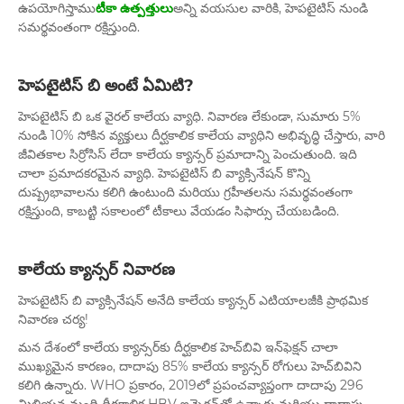
ఉపయోగిస్తాము
టీకా ఉత్పత్తులు
అన్ని వయసుల వారికి, హెపటైటిస్ నుండి
సమర్థవంతంగా రక్షిస్తుంది.
హెపటైటిస్ బి అంటే ఏమిటి?
హెపటైటిస్ బి ఒక వైరల్ కాలేయ వ్యాధి. నివారణ లేకుండా, సుమారు 5%
నుండి 10% సోకిన వ్యక్తులు దీర్ఘకాలిక కాలేయ వ్యాధిని అభివృద్ధి చేస్తారు, వారి
జీవితకాల సిర్రోసిస్ లేదా కాలేయ క్యాన్సర్ ప్రమాదాన్ని పెంచుతుంది. ఇది
చాలా ప్రమాదకరమైన వ్యాధి. హెపటైటిస్ బి వ్యాక్సినేషన్ కొన్ని
దుష్ప్రభావాలను కలిగి ఉంటుంది మరియు గ్రహీతలను సమర్థవంతంగా
రక్షిస్తుంది, కాబట్టి సకాలంలో టీకాలు వేయడం సిఫార్సు చేయబడింది.
కాలేయ క్యాన్సర్ నివారణ
హెపటైటిస్ బి వ్యాక్సినేషన్ అనేది కాలేయ క్యాన్సర్ ఎటియాలజీకి ప్రాథమిక
నివారణ చర్య!
మన దేశంలో కాలేయ క్యాన్సర్‌కు దీర్ఘకాలిక హెచ్‌బివి ఇన్‌ఫెక్షన్ చాలా
ముఖ్యమైన కారణం, దాదాపు 85% కాలేయ క్యాన్సర్ రోగులు హెచ్‌బివిని
కలిగి ఉన్నారు. WHO ప్రకారం, 2019లో ప్రపంచవ్యాప్తంగా దాదాపు 296
మిలియన్ల మంది దీర్ఘకాలిక HBV ఇన్ఫెక్షన్‌తో ఉన్నారు మరియు దాదాపు