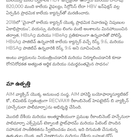
820,000 మంది కాలేయ వైఫల్యం, సిర్రోసిస్ లేదా HBV ఇన్‌ఫెక్షన్ వల్ల
ఏర్పడిన ప్రాథమిక కాలేయ క్యాన్సర్‌తో మరణించారు.
2018లో "చైనాలో కాలేయ క్యాన్సర్ యొక్క ప్రాథమిక నివారణపై నిపుణుల
ఏకాభిప్రాయం", వయస్సు మరియు లింగం వంటి అంశాలను మినహాయించిన
తర్వాత, HBsAg మరియు HBeAg ప్రతికూలంగా ఉన్నవారితో పోలిస్తే,
HBsAg పాజిటివ్ ఉన్నవారికి కాలేయ క్యాన్సర్ వచ్చే రిస్క్ 9.6, మరియు
HBSAg పాజిటివ్ ఉన్నవారికి రిస్క్ 9.6 అని సూచించింది.
అంటు వ్యాధులను నియంత్రించడానికి మరియు నిర్మూలించడానికి కూడా
రోగనిరోధకత అత్యంత ఆర్థిక మరియు సమర్థవంతమైన సాధనం!
మా ఉత్పత్తి
AIM వ్యాక్సిన్ యొక్క అనుబంధ సంస్థ, AIM హానెస్టీ బయోఫార్మాస్యూటికల్
కో., లిమిటెడ్ స్వతంత్రంగా RECVAX® రీకాంబినెంట్ హెపటైటిస్ బి వ్యాక్సిన్
(హన్సేనులా పాలీమార్ఫా)ను అభివృద్ధి చేసింది.
మొదటి దేశీయ మరియు అంతర్జాతీయంగా ప్రముఖ రీకాంబినెంట్ హన్సేనులా
పాలిమార్ఫా ఎక్స్‌ప్రెషన్ టెక్నాలజీ ప్లాట్‌ఫారమ్ మరియు పేటెంట్ పొందిన
సహాయక సాంకేతికతను స్వీకరించడం వలన, ఇది దిగుమతి చేసుకున్న
ఉత్పత్తుల యొక్క అదే మోతాదును మరియు దేశీయ బహుళ-డోస్