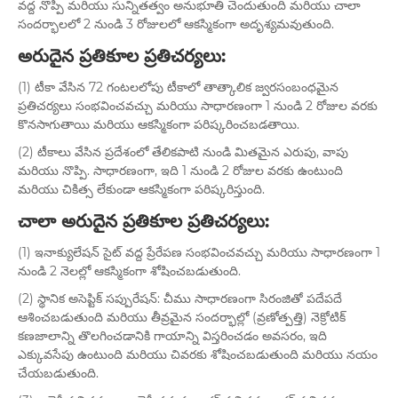
వద్ద నొప్పి మరియు సున్నితత్వం అనుభూతి చెందుతుంది మరియు చాలా
సందర్భాలలో 2 నుండి 3 రోజులలో ఆకస్మికంగా అదృశ్యమవుతుంది.
అరుదైన ప్రతికూల ప్రతిచర్యలు:
(1) టీకా వేసిన 72 గంటలలోపు టీకాలో తాత్కాలిక జ్వరసంబంధమైన
ప్రతిచర్యలు సంభవించవచ్చు మరియు సాధారణంగా 1 నుండి 2 రోజుల వరకు
కొనసాగుతాయి మరియు ఆకస్మికంగా పరిష్కరించబడతాయి.
(2) టీకాలు వేసిన ప్రదేశంలో తేలికపాటి నుండి మితమైన ఎరుపు, వాపు
మరియు నొప్పి. సాధారణంగా, ఇది 1 నుండి 2 రోజుల వరకు ఉంటుంది
మరియు చికిత్స లేకుండా ఆకస్మికంగా పరిష్కరిస్తుంది.
చాలా అరుదైన ప్రతికూల ప్రతిచర్యలు:
(1) ఇనాక్యులేషన్ సైట్ వద్ద ప్రేరేపణ సంభవించవచ్చు మరియు సాధారణంగా 1
నుండి 2 నెలల్లో ఆకస్మికంగా శోషించబడుతుంది.
(2) స్థానిక అసెప్టిక్ సప్పురేషన్: చీము సాధారణంగా సిరంజితో పదేపదే
ఆశించబడుతుంది మరియు తీవ్రమైన సందర్భాల్లో (వ్రణోత్పత్తి) నెక్రోటిక్
కణజాలాన్ని తొలగించడానికి గాయాన్ని విస్తరించడం అవసరం, ఇది
ఎక్కువసేపు ఉంటుంది మరియు చివరకు శోషించబడుతుంది మరియు నయం
చేయబడుతుంది.