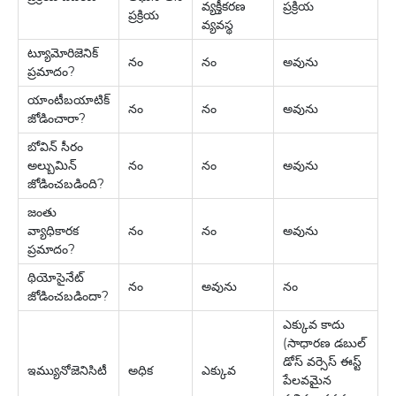
వ్యక్తీకరణ
ప్రక్రియ
ప్రక్రియ
వ్యవస్థ
ట్యూమోరిజెనిక్
నం
నం
అవును
ప్రమాదం?
యాంటీబయాటిక్
నం
నం
అవును
జోడించారా?
బోవిన్ సీరం
అల్బుమిన్
నం
నం
అవును
జోడించబడింది?
జంతు
వ్యాధికారక
నం
నం
అవును
ప్రమాదం?
థియోసైనేట్
నం
అవును
నం
జోడించబడిందా?
ఎక్కువ కాదు
(సాధారణ డబుల్
డోస్ వర్సెస్ ఈస్ట్
ఇమ్యునోజెనిసిటీ
అధిక
ఎక్కువ
పేలవమైన