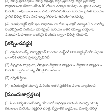
(3) అలెర్జీ ప్రతిచర్యలు: అలెర్జీ దద్దుర్లు, ఆర్థర్ ప్రతిచర్య. ఆర్థర్ ప్రతిచర్య
సాధారణంగా టీకాలు వేసిన 10 రోజుల తర్వాత కనిపిస్తుంది, స్థానిక ఎరుపు
మరియు వాపు చాలా కాలం పాటు కొనసాగుతుంది మరియు దైహిక మరియు
స్థానిక చికిత్స కోసం ఘన ఆల్కహాల్‌లను ఉపయోగించవచ్చు.
(4) అనాఫిలాక్టిక్ షాక్: ఇది సాధారణంగా టీకా ఇంజెక్షన్ తర్వాత 1 గంటలోపు
సంభవిస్తుంది మరియు ఎపినెఫ్రైన్ మరియు ఇతర రెస్క్యూ చర్యలను
సమయానుకూలంగా ఇంజెక్షన్ చేయడం ద్వారా చికిత్స చేయాలి.
[తప్పించవద్దు]
(1) ఎక్సిపియెంట్స్, ఫార్మాల్డిహైడ్ మరియు ఈస్ట్‌తో సహా వ్యాక్సిన్‌లోని ఏదైనా
భాగానికి తెలిసిన హైపర్సెన్సిటివిటీ.
(2) తీవ్రమైన వ్యాధులు, తీవ్రమైన దీర్ఘకాలిక వ్యాధులు, దీర్ఘకాలిక వ్యాధులు
మరియు జ్వరం యొక్క తీవ్రమైన దాడులు;
(3) గర్భిణీ స్త్రీలు.
(4) అనియంత్రిత మూర్ఛ మరియు ఇతర ప్రగతిశీల నరాల వ్యాధులకు;
[ముందుజాగ్రత్తలు]
(1) కింది పరిస్థితులతో ఉన్న రోగులలో జాగ్రత్తగా వాడండి: మూర్ఛ యొక్క
కుటుంబం మరియు వ్యక్తిగత చరిత్ర, దీర్ఘకాలిక వ్యాధులు, మూర్ఛ చరిత్ర