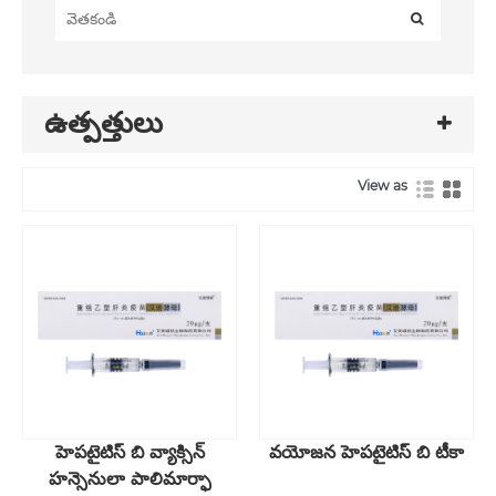
ఉత్పత్తులు
View as
హెపటైటిస్ బి వ్యాక్సిన్
వయోజన హెపటైటిస్ బి టీకా
హన్సెనులా పాలిమార్ఫా