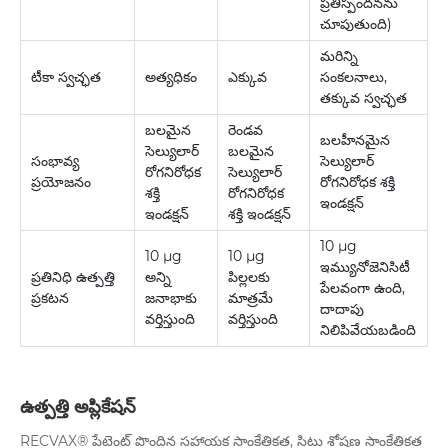
ప్రతిస్పందనను
చూపుతుంది)
మరిన్ని
టీకా స్వచ్ఛత
అత్యధికం
ఎక్కువ
సంకలనాలు,
తక్కువ స్వచ్ఛత
బలమైన
రెండవ
బలహీనమైన
సెల్యులార్
బలమైన
సంభావ్య
సెల్యులార్
రోగనిరోధక
సెల్యులార్
ప్రయోజనం
రోగనిరోధక శక్తి
శక్తి
రోగనిరోధక
ఇండక్షన్
ఇండక్షన్
శక్తి ఇండక్షన్
10 μg
10 µg
10 µg
ఇమ్యునోజెనిసిటీ
ప్రతినిధి ఉత్పత్తి
అన్ని
పిల్లలకు
పేలవంగా ఉంది,
ప్రకటన
జనాభాకు
మాత్రమే
దాదాపు
వర్తిస్తుంది
వర్తిస్తుంది
నిలిపివేయబడింది
ఉత్పత్తి అప్లికేషన్
RECVAX® పేటెంట్ పొందిన సహాయక సాంకేతికత, సిటు శోషణ సాంకేతికత