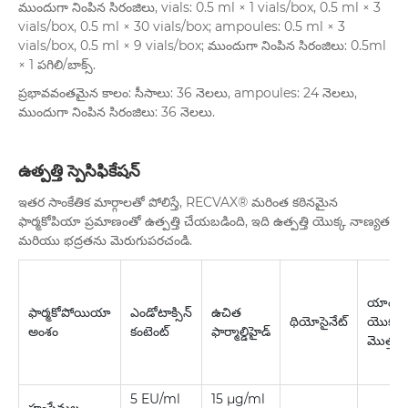
ముందుగా నింపిన సిరంజిలు, vials: 0.5 ml × 1 vials/box, 0.5 ml × 3
vials/box, 0.5 ml × 30 vials/box; ampoules: 0.5 ml × 3
vials/box, 0.5 ml × 9 vials/box; ముందుగా నింపిన సిరంజిలు: 0.5ml
× 1 పగిలి/బాక్స్.
ప్రభావవంతమైన కాలం: సీసాలు: 36 నెలలు, ampoules: 24 నెలలు,
ముందుగా నింపిన సిరంజిలు: 36 నెలలు.
ఉత్పత్తి స్పెసిఫికేషన్
ఇతర సాంకేతిక మార్గాలతో పోలిస్తే, RECVAX® మరింత కఠినమైన
ఫార్మకోపియా ప్రమాణంతో ఉత్పత్తి చేయబడింది, ఇది ఉత్పత్తి యొక్క నాణ్యత
మరియు భద్రతను మెరుగుపరచండి.
యాంటీబ
ఫార్మకోపోయియా
ఎండోటాక్సిన్
ఉచిత
థియోసైనేట్
యొక్క 
అంశం
కంటెంట్
ఫార్మాల్డిహైడ్
మొత్తం
5 EU/ml
15 µg/ml
హంసేనుల