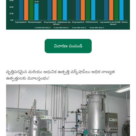
విచారణ పంపండి
వృత్తిపరమైన మరియు ఆధునిక ఉత్పత్తి వర్క్‌షాప్‌లు అధిక-నాణ్యత
ఉత్పత్తులకు మూలస్తంభం!