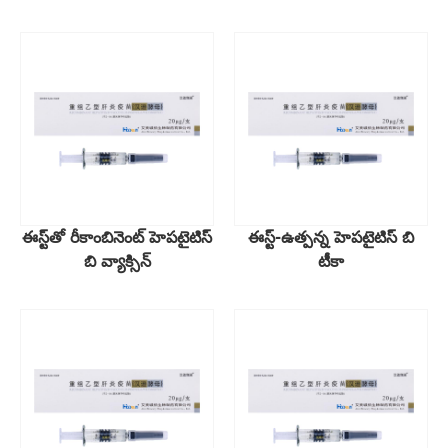
ఈస్ట్‌తో రీకాంబినెంట్ హెపటైటిస్
ఈస్ట్-ఉత్పన్న హెపటైటిస్ బి
బి వ్యాక్సిన్
టీకా