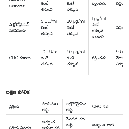
కంటే
కంటే
వర్తించదు
వర్తించ
బహురూప
తక్కువ
తక్కువ
1 µg/ml
5 EU/ml
20 µg/ml
సాక్రోరోమైసెస్
కంటే
కంటే
కంటే
వర్తించ
సెరెవిసియా
తక్కువ
తక్కువ
తక్కువ
ఉండాలి
10 EU/ml
50 µg/ml
50 ng 
CHO కణాలు
కంటే
కంటే
వర్తించదు
మోతాదు
తక్కువ
తక్కువ
ఎక్కువ 
లక్షణ పోలిక
హంసేనుల
సాక్రోరోమైసెస్
ప్రక్రియ
CHO సెల్
ఈస్ట్
ఈస్ట్
మొదటి తరం
అత్యంత
ఈస్ట్
అత్యంత నాటి
ప్రక్రియ వివరణ
అధునాతన