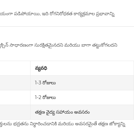
 నాటకీయంగా పడిపోయాయి, ఇది రోగనిరోధకత కార్యక్రమాల ప్రభావాన్ని
 వ్యాక్సిన్ సాధారణంగా సురక్షితమైనదని మరియు బాగా తట్టుకోగలదని
వ్యవధి
1-3 రోజులు
1-2 రోజులు
తక్షణ వైద్య సహాయం అవసరం
వ్యక్తులను భద్రతను నిర్ధారించడానికి మరియు అవసరమైతే తక్షణ జోక్యాన్ని