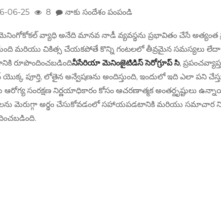
6-06-25
8
నాకు సందేశం పంపండి
 మెనింగోకోకల్ వ్యాధి అనేది మానవ నాడీ వ్యవస్థను ప్రభావితం చేసే అత్యంత ప్
ుంది మరియు చికిత్స చేయకపోతే కొన్ని గంటలలో తీవ్రమైన సమస్యలు లేదా మర
డానికి రూపొందించబడింది
నీసేరియా మెనింజైటిడిస్ సెరోగ్రూప్ సి
, ప్రపంచవ్యా
ిన్ యొక్క పూర్తి, లోతైన అన్వేషణను అందిస్తుంది, ఇందులో ఇది ఎలా పని చేస
ఆరోగ్య సంరక్షణ నిర్ణయాధికారం కోసం ఆచరణాత్మక అంతర్దృష్టులు ఉన్నాయి
లను మెరుగ్గా అర్థం చేసుకోవడంలో సహాయపడటానికి మరియు సమాచార నిరోధక 
ించబడింది.