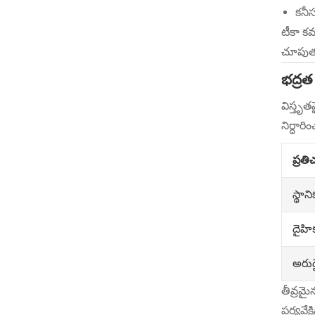
కనీస
టీకా కవ
చూపుతు
భద్రత 
విస్తృత
నిర్ధా
ప్రతి
స్థాని
దైహి
అరు
తీవ్రమై
పర్యవేక్షి