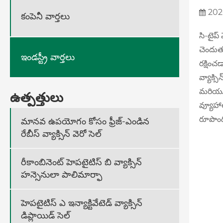
202
కంపెనీ వార్తలు
సి-టైప్
చెందుత
ఇండస్ట్రీ వార్తలు
రక్షించ
వ్యాక్స
మరియు 
ఉత్పత్తులు
వ్యూహా
రూపొంద
మానవ ఉపయోగం కోసం ఫ్రీజ్-ఎండిన
రేబీస్ వ్యాక్సిన్ వెరో సెల్
రీకాంబినెంట్ హెపటైటిస్ బి వ్యాక్సిన్
హన్సెనులా పాలిమార్ఫా
హెపటైటిస్ ఎ ఇన్యాక్టివేటెడ్ వ్యాక్సిన్
డిప్లాయిడ్ సెల్