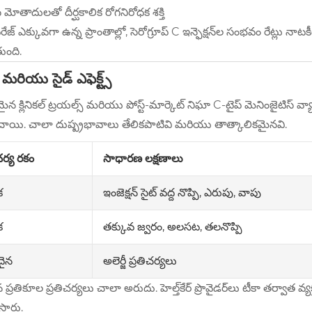
 మోతాదులతో దీర్ఘకాలిక రోగనిరోధక శక్తి
రేజ్ ఎక్కువగా ఉన్న ప్రాంతాల్లో, సెరోగ్రూప్ C ఇన్ఫెక్షన్‌ల సంభవం రేట్లు
ంది.
మరియు సైడ్ ఎఫెక్ట్స్
మైన క్లినికల్ ట్రయల్స్ మరియు పోస్ట్-మార్కెట్ నిఘా C-టైప్ మెనింజైటిస్
రించాయి. చాలా దుష్ప్రభావాలు తేలికపాటివి మరియు తాత్కాలికమైనవి.
చర్య రకం
సాధారణ లక్షణాలు
ఇంజెక్షన్ సైట్ వద్ద నొప్పి, ఎరుపు, వాపు
క
తక్కువ జ్వరం, అలసట, తలనొప్పి
క
అలెర్జీ ప్రతిచర్యలు
దైన
న ప్రతికూల ప్రతిచర్యలు చాలా అరుదు. హెల్త్‌కేర్ ప్రొవైడర్‌లు టీకా తర్వాత 
స్తారు.