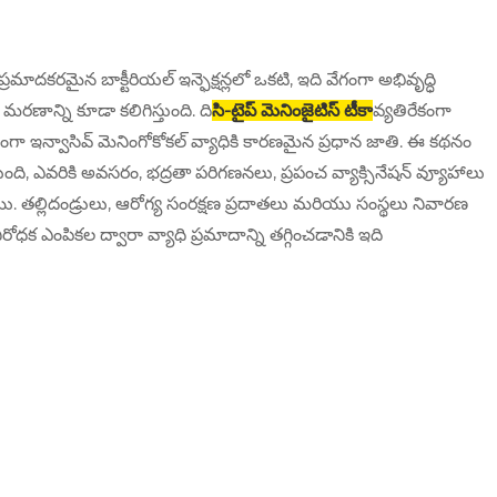
రమాదకరమైన బాక్టీరియల్ ఇన్ఫెక్షన్లలో ఒకటి, ఇది వేగంగా అభివృద్ధి
ణాన్ని కూడా కలిగిస్తుంది. ది
సి-టైప్ మెనింజైటిస్ టీకా
వ్యతిరేకంగా
ప్తంగా ఇన్వాసివ్ మెనింగోకోకల్ వ్యాధికి కారణమైన ప్రధాన జాతి. ఈ కథనం
్తుంది, ఎవరికి అవసరం, భద్రతా పరిగణనలు, ప్రపంచ వ్యాక్సినేషన్ వ్యూహాలు
. తల్లిదండ్రులు, ఆరోగ్య సంరక్షణ ప్రదాతలు మరియు సంస్థలు నివారణ
ఎంపికల ద్వారా వ్యాధి ప్రమాదాన్ని తగ్గించడానికి ఇది