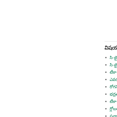
విషయ
సి-ట
సి-ట
టీకా
ఎవరు
రోగ
భద్ర
టీక
గ్లో
సవాళ