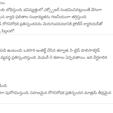
ాయి.
ాలకు బోధిస్తుంది, భవిష్యత్తులో ఎక్స్పోజర్ సంభవించినట్లయితే వేగంగా
 వ్యాధి ఫలితాల సంభావ్యతను గణనీయంగా తగ్గిస్తుంది.
ోగనిరోధక ప్రతిస్పందనను మెరుగుపరచడానికి ప్రోటీన్ క్యారియర్‌తో
ిల్లలలో.
పడి ఉంటుంది. ఒకసారి ఇంజెక్ట్ చేసిన తర్వాత, సి-టైప్ పాలిసాకరైడ్
క వ్యవస్థ ప్రతిస్పందిస్తుంది. మెమరీ B కణాలు ఏర్పడతాయి, ఇది దీర్ఘకాలిక
ింది.
రగా పురోగమిస్తుంది, సహజమైన రోగనిరోధక ప్రతిస్పందన మాత్రమే తీవ్రమైన