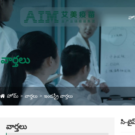
హో
వార్తలు
హోమ్
వార్తలు
ఇండస్ట్రీ వార్తలు
సి-టై
వార్తలు