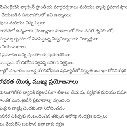
మెనింజైటిస్ వ్యాక్సిన్ ప్రాంతీయ మార్గదర్శకాలు మరియు వ్యాప్తి ప్రమాద
సు చేయబడిన సమూహాలలో ఇవి ఉన్నాయి:
వులు మరియు చిన్న పిల్లలు
ారదశలో ఉన్నవారు (ముఖ్యంగా పాఠశాలలో లేదా వసతి గృహాలలో)
్వామ్య గృహాలలో నివసిస్తున్న విశ్వవిద్యాలయ విద్యార్థులు
ిక నియామకాలు
 ప్రమాదం ఉన్న ప్రాంతాలకు ప్రయాణికులు
నమైన రోగనిరోధక వ్యవస్థ కలిగిన వ్యక్తులు
దేశాల్లో, సాధారణ బాల్య రోగనిరోధకత షెడ్యూల్‌లో విస్తృత జనాభా రోగనిరోధక శ
ిరోధకత యొక్క ముఖ్య ప్రయోజనాలు
 మెనింగోకోకల్ వ్యాధికి వ్యతిరేకంగా టీకాలు వేయడం వ్యక్తిగత మరియు స
ణాంతక మెనింజైటిస్ ప్రమాదాన్ని తగ్గించింది
ద ఎత్తున వ్యాప్తి చెందకుండా నిరోధించడం
యవసర చికిత్సకు సంబంధించిన తక్కువ ఆరోగ్య సంరక్షణ ఖర్చులు
ాలు వేయలేని బలహీన జనాభాకు రక్షణ