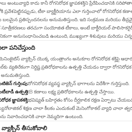
ు అంటువ్యాధి కాదు కానీ రోగనిరోధక జ్ఞాపకశక్తిని ప్రేరేపించడానికి సరిపోత
కి ప్రవేశపెట్టినప్పుడు, టీకా బ్యాక్టీరియాను ఎలా గుర్తించాలో రోగనిరోధక కణ
బలమైన ప్రతిస్పందనలను అనుమతిస్తుంది. ఇది సంక్రమణ మరియు తీవ్రమైన
సూత్రీకరణలు తరచుగా సంయోజిత టీకాలు, అంటే బాక్టీరియల్ పాలిసాకరైడ్ ర
కంగా అనుసంధానించబడి ఉంటుంది, ముఖ్యంగా శిశువులు మరియు చిన్న ప
లా పనిచేస్తుంది
 మెనింజైటిస్ వ్యాక్సిన్ యొక్క యంత్రాంగం అనుకూల రోగనిరోధక శక్తిపై ఆధార
ూల్‌కు వ్యతిరేకంగా నిర్దిష్ట ప్రతిరోధకాలను ఉత్పత్తి చేయడం ద్వారా రోగనిరోధ
 అనుమతిస్తుంది.
ిజెన్ గుర్తింపు:
రోగనిరోధక వ్యవస్థ వ్యాక్సిన్ భాగాలను విదేశీగా గుర్తిస్తుంది.
ీబాడీ ఉత్పత్తి:
B కణాలు లక్ష్య ప్రతిరోధకాలను ఉత్పత్తి చేస్తాయి.
ిరోధక జ్ఞాపకశక్తి:
భవిష్యత్ బహిర్గతం కోసం దీర్ఘకాలిక రక్షణ ఏర్పాటు చేయబడ
నోలాజికల్ శిక్షణ చాలా కీలకం ఎందుకంటే మెనింగోకాకల్ వ్యాధి చాలా త్వ
ను నివారించడానికి చాలా నెమ్మదిగా ఉంటుంది.
్యాక్సిన్ తీసుకోవాలి