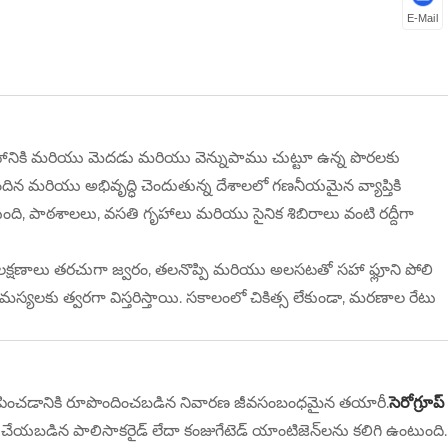
E-Mail
రవాహానికి మరియు మెదడు మరియు వెన్నుపాము చుట్టూ ఉన్న పొరలకు
ధి చెందిన మరియు అభివృద్ధి చెందుతున్న దేశాలలో గణనీయమైన వ్యాప్తికి
ుంది, పాఠశాలలు, వసతి గృహాలు మరియు సైనిక శిబిరాలు వంటి రద్దీగా
భ లక్షణాలు తరచుగా జ్వరం, తలనొప్పి మరియు అలసటతో సహా ఫ్లూని పోలి
మస్యలకు త్వరగా విస్తరిస్తాయి. సకాలంలో చికిత్స లేకుండా, మరణాల రేటు
ికి ప్రేరేపించడానికి రూపొందించబడిన నివారణ జీవసంబంధమైన తయారీ.
సెరోగ్రూప్
ధి చేయబడిన పాలిసాకరైడ్ లేదా కంజుగేటెడ్ యాంటిజెన్‌లను కలిగి ఉంటుంది.