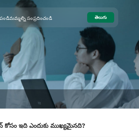
తెలుగు
పండి
మమ్మల్ని సంప్రదించండి
ెక్షన్ కోసం ఇది ఎందుకు ముఖ్యమైనది?