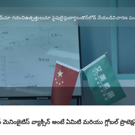
మ్
మా గురించి
ఉత్పత్తులు
మా పైపులైన్లు
వార్తలు
డౌన్‌లోడ్ చేయండి
విచారణ పం
ప్ మెనింజైటిస్ వ్యాక్సిన్ అంటే ఏమిటి మరియు గ్లోబల్ ప్రొట