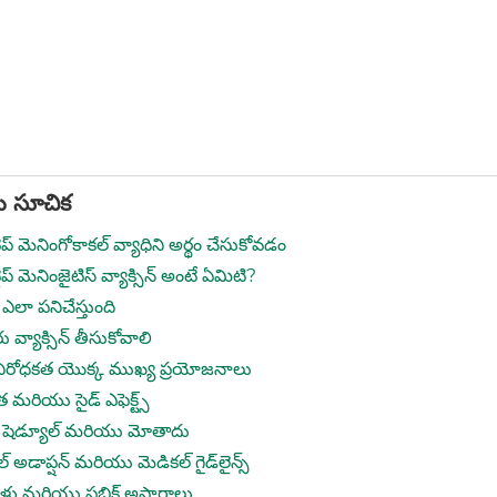
 సూచిక
ైప్ మెనింగోకాకల్ వ్యాధిని అర్థం చేసుకోవడం
ైప్ మెనింజైటిస్ వ్యాక్సిన్ అంటే ఏమిటి?
 ఎలా పనిచేస్తుంది
 వ్యాక్సిన్ తీసుకోవాలి
నిరోధకత యొక్క ముఖ్య ప్రయోజనాలు
త మరియు సైడ్ ఎఫెక్ట్స్
ా షెడ్యూల్ మరియు మోతాదు
బల్ అడాప్షన్ మరియు మెడికల్ గైడ్‌లైన్స్
్లు మరియు పబ్లిక్ అపార్థాలు