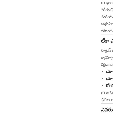
ఈ భాగాల
శరీరంలో
మరియు 
ఆధునిక 
రసాయని
టీకా ఎ
సి-టైప్
క్యాప్స
రక్షణను
యాంట
యాంట
రోగన
ఈ ఇమ్యు
ఫలితాల
ఎవరు వ