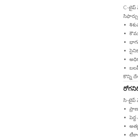
C-టైప్ 
సిఫార్
శిశు
కౌమ
భాగస
సైన
అధిక
బలహీ
కొన్ని 
రోగన
సి-టైప్
ప్రా
పెద్
అత్
టీక