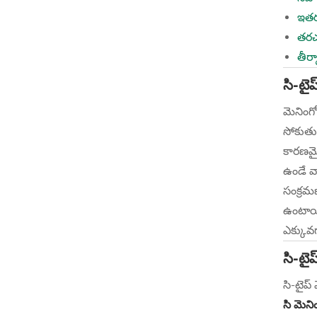
ఇతర
తరచు
తీర్
సి-టై
మెనింగో
సోకుతుం
కారణమైం
ఉండే వ
సంక్రమ
ఉంటాయి,
ఎక్కువ
సి-టైప
సి-టైప్
సి మెని