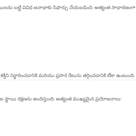
 స్థాయిలను బట్టి వివిధ జనాభాకు సిఫార్సు చేయబడింది. అత్యంత సాధారణంగా
క్తిని నిర్ధారించడానికి మరియు ప్రసార రేటును తగ్గించడానికి టీకా ఉంటుంది.
మాజ-స్థాయి రక్షణను అందిస్తుంది. అత్యంత ముఖ్యమైన ప్రయోజనాలు: