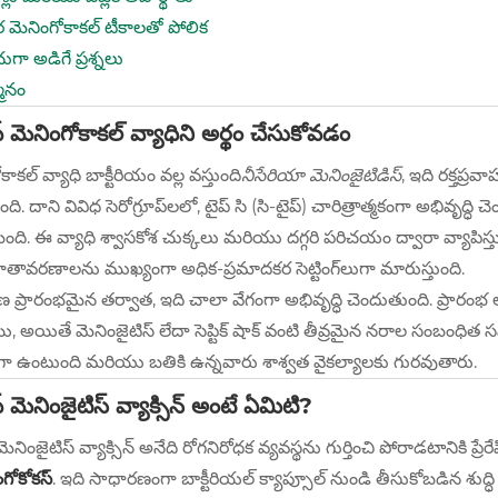
 మెనింగోకాకల్ టీకాలతో పోలిక
గా అడిగే ప్రశ్నలు
మానం
ప్ మెనింగోకాకల్ వ్యాధిని అర్థం చేసుకోవడం
కాకల్ వ్యాధి బాక్టీరియం వల్ల వస్తుంది
నీసేరియా మెనింజైటిడిస్
, ఇది రక్తప్
ది. దాని వివిధ సెరోగ్రూప్‌లలో, టైప్ సి (సి-టైప్) చారిత్రాత్మకంగా అభివృద్
ది. ఈ వ్యాధి శ్వాసకోశ చుక్కలు మరియు దగ్గరి పరిచయం ద్వారా వ్యాపిస్త
ాతావరణాలను ముఖ్యంగా అధిక-ప్రమాదకర సెట్టింగ్‌లుగా మారుస్తుంది.
ణ ప్రారంభమైన తర్వాత, ఇది చాలా వేగంగా అభివృద్ధి చెందుతుంది. ప్రారం
 అయితే మెనింజైటిస్ లేదా సెప్టిక్ షాక్ వంటి తీవ్రమైన నరాల సంబంధిత స
గా ఉంటుంది మరియు బతికి ఉన్నవారు శాశ్వత వైకల్యాలకు గురవుతారు.
్ మెనింజైటిస్ వ్యాక్సిన్ అంటే ఏమిటి?
 మెనింజైటిస్ వ్యాక్సిన్ అనేది రోగనిరోధక వ్యవస్థను గుర్తించి పోరాడటాన
ంగోకోకస్
. ఇది సాధారణంగా బాక్టీరియల్ క్యాప్సూల్ నుండి తీసుకోబడిన శుద్